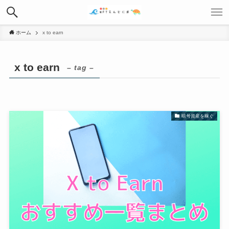
ホーム
x to earn
x to earn
– tag –
暗号資産を稼ぐ