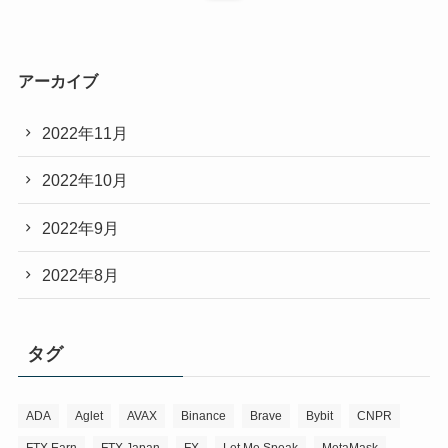
アーカイブ
2022年11月
2022年10月
2022年9月
2022年8月
タグ
ADA
Aglet
AVAX
Binance
Brave
Bybit
CNPR
FTX Earn
FTX Japan
FX
Let Me Speak
MetaMask