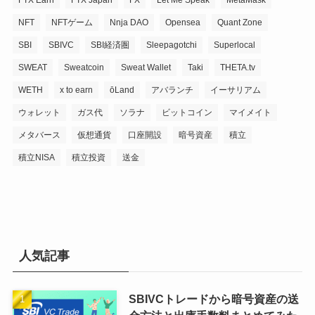
NFT
NFTゲーム
Nnja DAO
Opensea
Quant Zone
SBI
SBIVC
SBI経済圏
Sleepagotchi
Superlocal
SWEAT
Sweatcoin
Sweat Wallet
Taki
THETA.tv
WETH
x to earn
ōLand
アバランチ
イーサリアム
ウォレット
ガス代
ソラナ
ビットコイン
マイメイト
メタバース
仮想通貨
口座開設
暗号資産
積立
積立NISA
積立投資
送金
人気記事
SBIVCトレードから暗号資産の送