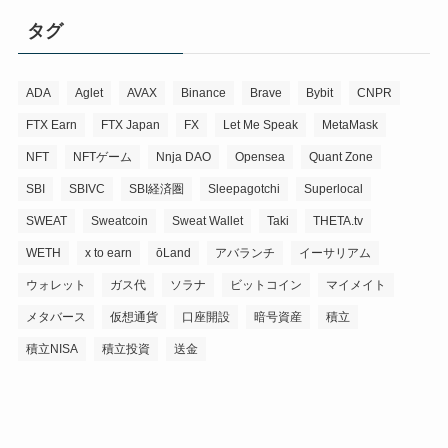
タグ
ADA
Aglet
AVAX
Binance
Brave
Bybit
CNPR
FTX Earn
FTX Japan
FX
Let Me Speak
MetaMask
NFT
NFTゲーム
Nnja DAO
Opensea
Quant Zone
SBI
SBIVC
SBI経済圏
Sleepagotchi
Superlocal
SWEAT
Sweatcoin
Sweat Wallet
Taki
THETA.tv
WETH
x to earn
ōLand
アバランチ
イーサリアム
ウォレット
ガス代
ソラナ
ビットコイン
マイメイト
メタバース
仮想通貨
口座開設
暗号資産
積立
積立NISA
積立投資
送金