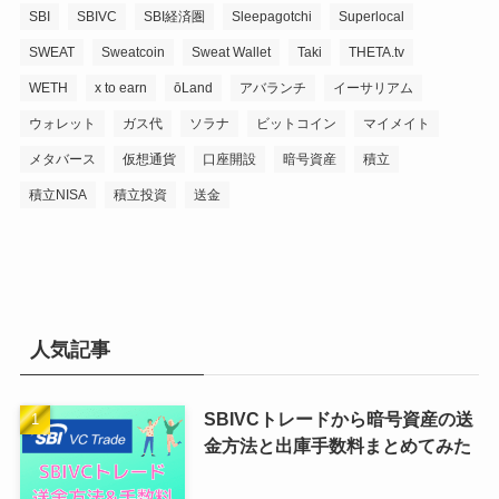
SBI
SBIVC
SBI経済圏
Sleepagotchi
Superlocal
SWEAT
Sweatcoin
Sweat Wallet
Taki
THETA.tv
WETH
x to earn
ōLand
アバランチ
イーサリアム
ウォレット
ガス代
ソラナ
ビットコイン
マイメイト
メタバース
仮想通貨
口座開設
暗号資産
積立
積立NISA
積立投資
送金
人気記事
SBIVCトレードから暗号資産の送
金方法と出庫手数料まとめてみた