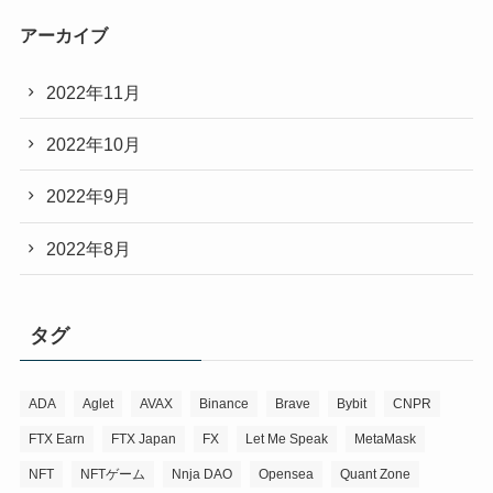
アーカイブ
2022年11月
2022年10月
2022年9月
2022年8月
タグ
ADA
Aglet
AVAX
Binance
Brave
Bybit
CNPR
FTX Earn
FTX Japan
FX
Let Me Speak
MetaMask
NFT
NFTゲーム
Nnja DAO
Opensea
Quant Zone