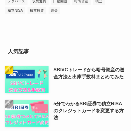
メタバース
仮想通貨
口座開設
暗号資産
積立
積立NISA
積立投資
送金
人気記事
SBIVCトレードから暗号資産の送
金方法と出庫手数料まとめてみた
5分でわかるSBI証券で積立NISA
のクレジットカードを変更する方
法