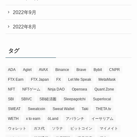
2022年9月
2022年8月
タグ
ADA
Aglet
AVAX
Binance
Brave
Bybit
CNPR
FTX Earn
FTX Japan
FX
Let Me Speak
MetaMask
NFT
NFTゲーム
Nnja DAO
Opensea
Quant Zone
SBI
SBIVC
SBI経済圏
Sleepagotchi
Superlocal
SWEAT
Sweatcoin
Sweat Wallet
Taki
THETA.tv
WETH
x to earn
ōLand
アバランチ
イーサリアム
ウォレット
ガス代
ソラナ
ビットコイン
マイメイト