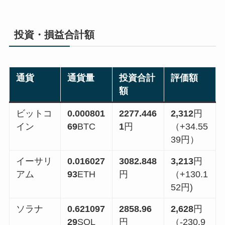
投資・損益合計額
通貨
通貨量
投資合計
評価額
額
ビットコ
0.000801
2277.446
2,312
円
イン
69
BTC
1
円
（+34.55
39円）
イーサリ
0.016027
3082.848
3,213
円
アム
93
ETH
円
（+130.1
52円)
ソラナ
0.621097
2858.96
2,628
円
29
SOL
円
（-230.9