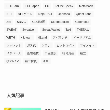
FTX Earn
FTX Japan
FX
Let Me Speak
MetaMask
NFT
NFTゲーム
Nnja DAO
Opensea
Quant Zone
SBI
SBIVC
SBI経済圏
Sleepagotchi
Superlocal
SWEAT
Sweatcoin
Sweat Wallet
Taki
THETA.tv
WETH
x to earn
ōLand
アバランチ
イーサリアム
ウォレット
ガス代
ソラナ
ビットコイン
マイメイト
メタバース
仮想通貨
口座開設
暗号資産
積立
積立NISA
積立投資
送金
人気記事