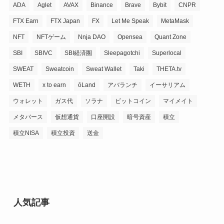
ADA
Aglet
AVAX
Binance
Brave
Bybit
CNPR
FTX Earn
FTX Japan
FX
Let Me Speak
MetaMask
NFT
NFTゲーム
Nnja DAO
Opensea
Quant Zone
SBI
SBIVC
SBI経済圏
Sleepagotchi
Superlocal
SWEAT
Sweatcoin
Sweat Wallet
Taki
THETA.tv
WETH
x to earn
ōLand
アバランチ
イーサリアム
ウォレット
ガス代
ソラナ
ビットコイン
マイメイト
メタバース
仮想通貨
口座開設
暗号資産
積立
積立NISA
積立投資
送金
人気記事